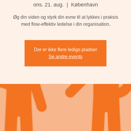
ons. 21. aug.
  |  
København
Øg din viden og styrk din evne til at lykkes i praksis
med flow-effektiv ledelse i din organisation.
Der er ikke flere ledigs pladser
Se andre events