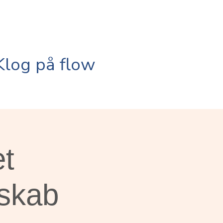
Klog på flow
t
skab