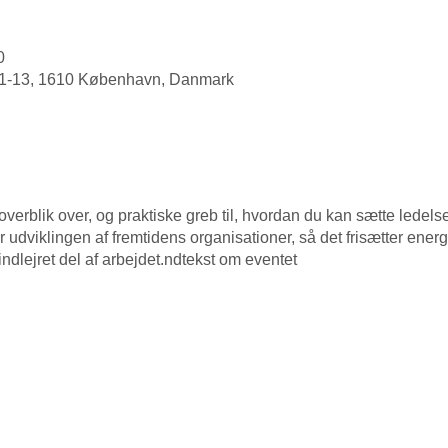
0
11-13, 1610 København, Danmark
rblik over, og praktiske greb til, hvordan du kan sætte ledelse a
dviklingen af fremtidens organisationer, så det frisætter energi o
ndlejret del af arbejdet.ndtekst om eventet