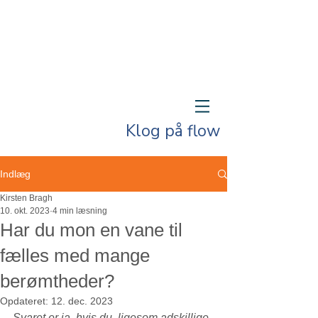
Klog på flow
Indlæg
Kirsten Bragh
10. okt. 2023
4 min læsning
Har du mon en vane til
fælles med mange
berømtheder?
Opdateret:
12. dec. 2023
Svaret er ja, hvis du, ligesom adskillige 