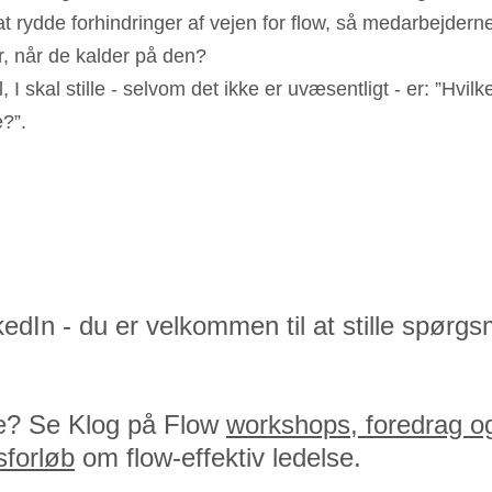
t rydde forhindringer af vejen for flow, så medarbejderne
 når de kalder på den?
 I skal stille - selvom det ikke er uvæsentligt - er: ”Hvilket
e?”.
edIn - du er velkommen til at stille spørgs
re? Se Klog på Flow 
workshops, foredrag o
sforløb
 om flow-effektiv ledelse.