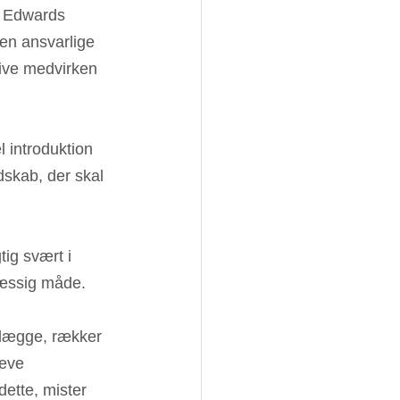
. Edwards 
den ansvarlige 
tive medvirken 
 introduktion 
skab, der skal 
tig svært i 
mæssig måde.
tlægge, rækker 
ræve 
ette, mister 