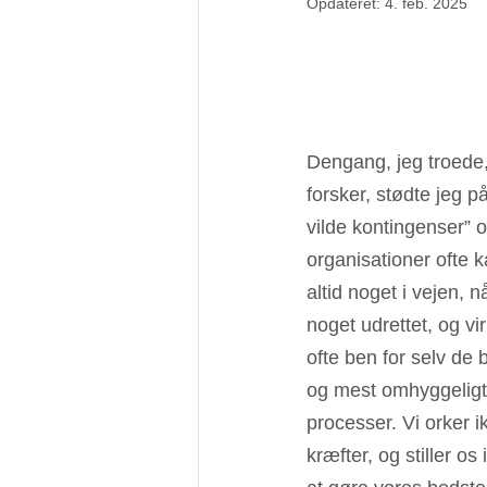
Opdateret:
4. feb. 2025
Dengang, jeg troede,
forsker, stødte jeg 
vilde kontingenser” o
organisationer ofte k
altid noget i vejen, n
noget udrettet, og v
ofte ben for selv de 
og mest omhyggeligt t
processer. Vi orker 
kræfter, og stiller os