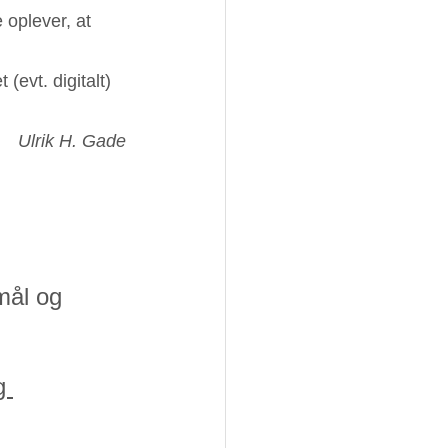
 oplever, at 
 (evt. digitalt) 
Ulrik H. Gade
mål og 
g 