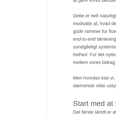
at gøre vores bedste 
Dette er helt naturli
modsatte af, hvad der
gode rammer for flo
end-to-end
 tænkning
uundgåeligt systemtæn
helhed
. For det nytt
mellem vores bidrag
Men hvordan kan vi, 
dæmonisk vilde usty
Start med at
Det første skridt er 