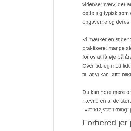
videnserhverv, der 
dette sig typisk som 
opgaverne og deres 
Vi mærker en stigend
praktiseret mange st
for os at få øje på å
Over tid, og med lidt 
til, at vi kan løfte b
Du kan høre mere om
nævne en af de største 
”Værktøjstænkning” 
Forbered jer 