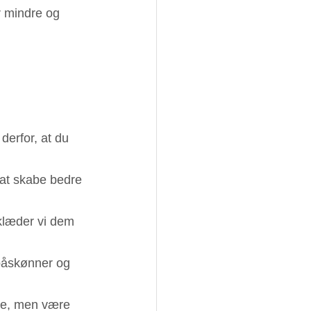
r mindre og 
derfor, at du 
 at skabe bedre 
klæder vi dem 
påskønner og 
ide, men være 