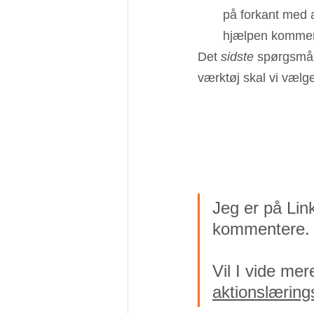
på forkant med a
hjælpen kommer,
Det 
sidste
 spørgsmål,
værktøj skal vi vælg
Jeg er på Link
kommentere.
Vil I vide me
aktionslæring