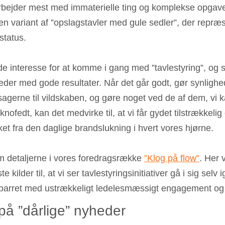
arbejder mest me
d immaterielle ting 
og komplekse opgaver
en variant af ”opslagstavler med gule sedler”, der repræ
status.
e interesse for at komme i gang med ”tavlestyring”, og s
eder med gode resultater. Når det går godt, gør synlighe
rsagerne til vildskaben, og gøre nog
et ved de af dem
, vi 
knofedt, kan det medvirke til, at vi får gydet tilstrækkelig
likket fra den daglige brandslukning i hvert vores hjørne.
 detaljerne i vores foredragsrække 
”Klog på flow”
. Her v
kilder til, at vi ser tavlestyringsinitiativer gå i sig selv i
parret med ustrækkeligt ledelesmæssigt engagement og 
på ”dårlige” nyheder