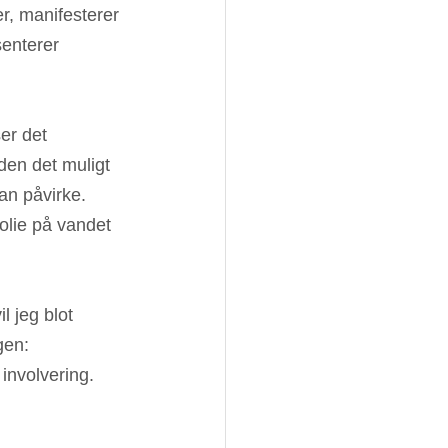
, manifesterer 
senterer 
er det 
den det muligt 
kan påvirke. 
 olie på vandet 
il jeg blot 
gen: 
involvering.