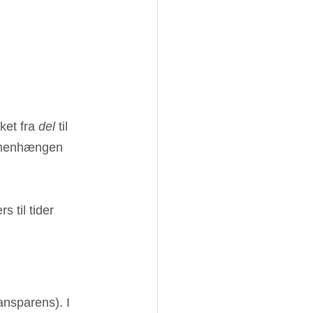
ket fra 
del
 til 
sammenhængen 
 til tider 
ansparens). I 