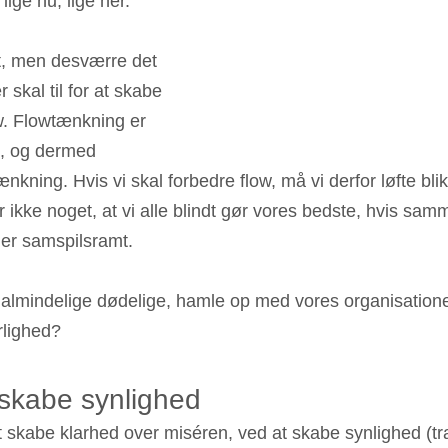
lige nu, lige her.
gt, men desværre det 
 skal til for at skabe 
w. Flowtænkning er 
, og dermed 
kning. Hvis vi skal forbedre flow, må vi derfor løfte blik
er ikke noget, at vi alle blindt gør vores bedste, hvis 
 er samspilsramt.
almindelige dødelige, hamle op med vores organisationers
rlighed?
 skabe synlighed
at skabe klarhed over miséren, ved at skabe synlighed (tr