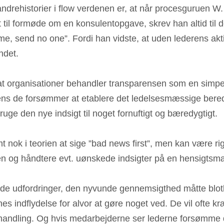
andrehistorier i flow verdenen er, at når procesguruen W
 til formøde om en konsulentopgave, skrev han altid til 
come, send no one”. Fordi han vidste, at uden lederens ak
ndet.
, at organisationer behandler transparensen som en simpel
ens de forsømmer at etablere det ledelsesmæssige bered
t bruge den nye indsigt til noget fornuftigt og bæredygtigt.
mt nok i teorien at sige ”bad news first”, men kan være rig
oen og håndtere evt. uønskede indsigter på en hensigts
f de udfordringer, den nyvunde gennemsigthed måtte blo
s indflydelse for alvor at gøre noget ved. De vil ofte k
handling. 
Og hvis medarbejderne ser lederne forsømme d