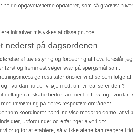
at holde opgavetavlerne opdateret, som så gradvist blive
lere initiativer mislykkes af disse grunde.
t nederst på dagsordenen
førelse af tavlestyring og forbedring af flow, foreslår jeg 
er først og fremmest søger svar på spørgsmål som:
orretningsmæssige resultater ønsker vi at se som følge af
 og hvordan holder vi øje med, om vi realiserer dem?
al deltage i at skabe bedre rammer for flow, og hvordan 
an med involvering på deres respektive områder?
gennem koordineret handling vise medarbejderne, at vi 
ndsigter, udfordringer og erfaringer alvorligt?
r vi brug for at etablere, så vi ikke alene kan reagere i t