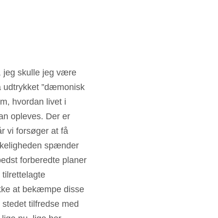
 jeg skulle jeg være 
på udtrykket ”dæmonisk 
m, hvordan livet i 
an opleves. Der er 
år vi forsøger at få 
irkeligheden spænder 
bedst forberedte planer 
ilrettelagte 
ikke at bekæmpe disse 
 i stedet tilfredse med 