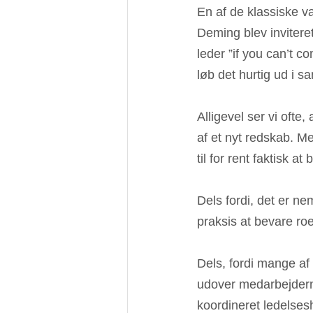
En af de klassiske v
Deming blev inviteret
leder ”if you can’t 
løb det hurtig ud i sa
Alligevel ser vi ofte
af et nyt redskab. M
til for rent faktisk a
Dels fordi, det er ne
praksis at bevare r
Dels, fordi mange a
udover medarbejderne
koordineret 
ledelses